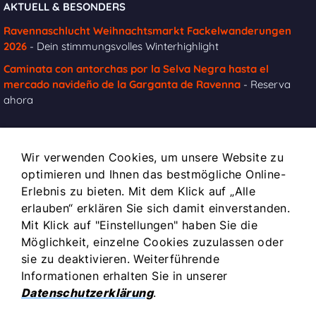
AKTUELL & BESONDERS
Ravennaschlucht Weihnachtsmarkt Fackelwanderungen
2026
- Dein stimmungsvolles Winterhighlight
Caminata con antorchas por la Selva Negra hasta el
mercado navideño de la Garganta de Ravenna
- Reserva
ahora
INFOS
Wir verwenden Cookies, um unsere Website zu
optimieren und Ihnen das bestmögliche Online-
Impressum
Erlebnis zu bieten. Mit dem Klick auf „Alle
Kontakt
erlauben“ erklären Sie sich damit einverstanden.
Mit Klick auf "Einstellungen" haben Sie die
Datenschutz
Möglichkeit, einzelne Cookies zuzulassen oder
Allgemeine Geschäftsbedingungen
sie zu deaktivieren. Weiterführende
Häufige Fragen zu Buchung, Stornierung und Teilnahme /
Informationen erhalten Sie in unserer
FAQ
Datenschutzerklärung
.
Coockies