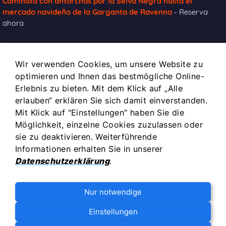
Caminata con antorchas por la Selva Negra hasta el
mercado navideño de la Garganta de Ravenna
- Reserva
ahora
INFOS
Wir verwenden Cookies, um unsere Website zu
optimieren und Ihnen das bestmögliche Online-
Impressum
Erlebnis zu bieten. Mit dem Klick auf „Alle
Kontakt
erlauben“ erklären Sie sich damit einverstanden.
Mit Klick auf "Einstellungen" haben Sie die
Datenschutz
Möglichkeit, einzelne Cookies zuzulassen oder
Allgemeine Geschäftsbedingungen
sie zu deaktivieren. Weiterführende
Häufige Fragen zu Buchung, Stornierung und Teilnahme /
Informationen erhalten Sie in unserer
FAQ
Datenschutzerklärung
.
Coockies
Bildquellennachweis
Nur notwendige
Einstellungen
Neck Hilpert GbR - 2026 © | Alle Texte und Bilder auf dieser